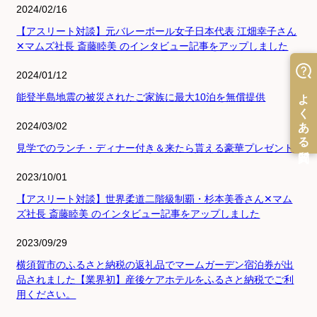
2024/02/16
【アスリート対談】元バレーボール女子日本代表 江畑幸子さん
✕マムズ社長 斎藤睦美 のインタビュー記事をアップしました
2024/01/12
能登半島地震の被災されたご家族に最大10泊を無償提供
2024/03/02
見学でのランチ・ディナー付き＆来たら貰える豪華プレゼント
2023/10/01
【アスリート対談】世界柔道二階級制覇・杉本美香さん✕マム
ズ社長 斎藤睦美 のインタビュー記事をアップしました
2023/09/29
横須賀市のふるさと納税の返礼品でマームガーデン宿泊券が出
品されました【業界初】産後ケアホテルをふるさと納税でご利
用ください。