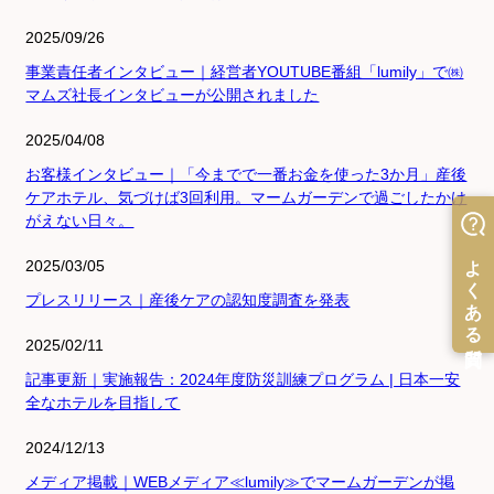
2025/09/26
事業責任者インタビュー｜経営者YOUTUBE番組「lumily」で㈱
マムズ社長インタビューが公開されました
2025/04/08
お客様インタビュー｜「今までで一番お金を使った3か月」産後
ケアホテル、気づけば3回利用。マームガーデンで過ごしたかけ
がえない日々。
2025/03/05
プレスリリース｜産後ケアの認知度調査を発表
2025/02/11
記事更新｜実施報告：2024年度防災訓練プログラム | 日本一安
全なホテルを目指して
2024/12/13
メディア掲載｜WEBメディア≪lumily≫でマームガーデンが掲