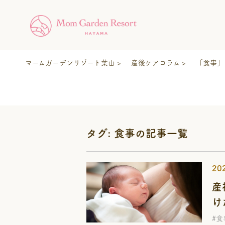
マームガーデンリゾート葉山
産後ケアコラム
「食事」
タグ: 食事の記事一覧
20
産
け
#食