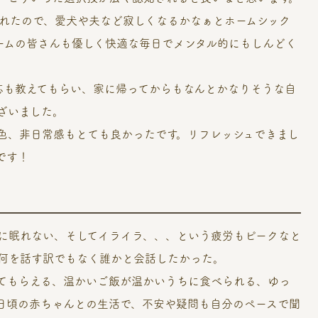
離れたので、愛犬や夫など寂しくなるかなぁとホームシック
ームの皆さんも優しく快適な毎日でメンタル的にもしんどく
応も教えてもらい、家に帰ってからもなんとかなりそうな自
ざいました。
色、非日常感もとても良かったです。リフレッシュできまし
です！
に眠れない、そしてイライラ、、、という疲労もピークなと
何を話す訳でもなく誰かと会話したかった。
てもらえる、温かいご飯が温かいうちに食べられる、ゆっ
日頃の赤ちゃんとの生活で、不安や疑問も自分のペースで聞